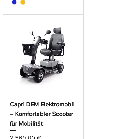
Capri DEM Elektromobil
– Komfortabler Scooter
für Mobilität
Preis
2.569,00 €