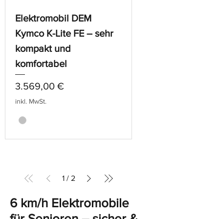
Elektromobil DEM
Kymco K-Lite FE – sehr
kompakt und
komfortabel
Preis
3.569,00 €
inkl. MwSt.
1
/
2
6 km/h Elektromobile
für Senioren – sicher &