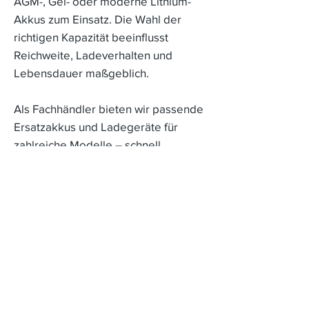
AGM-, Gel- oder moderne Lithium-
Akkus zum Einsatz. Die Wahl der
richtigen Kapazität beeinflusst
Reichweite, Ladeverhalten und
Lebensdauer maßgeblich.
Als Fachhändler bieten wir passende
Ersatzakkus und Ladegeräte für
zahlreiche Modelle – schnell
verfügbar und zuverlässig
abgestimmt auf Ihr Elektromobil.
AGM & Gel Akkus (wartungsfrei)
Lithium-Akkus (leicht & langlebig)
36–80 Ah Kapazitäten verfügbar
👉
Alle Akkus im Shop ansehen