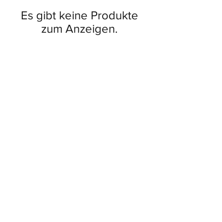
Es gibt keine Produkte
zum Anzeigen.
Impressum
Datenschutz
AGB
Widerruf erklären
Zahlungsmöglichkeiten
FAQ
©2024 Deutsche
Elektromobile by Jürgen
Brinkmeier
Widerrufsbelehrung