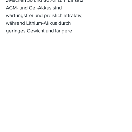
AGM- und Gel-Akkus sind
wartungsfrei und preislich attraktiv,
während Lithium-Akkus durch
geringes Gewicht und längere
Lebensdauer überzeugen.
Als Fachhändler bieten wir passende
Ersatzakkus und Ladegeräte für
zahlreiche Modelle – zuverlässig
abgestimmt auf Ihr Elektromobil.
36–44 Ah – leichte Modelle
50–53 Ah – Allrounder
75–80 Ah – hohe Reichweite
AGM, Gel oder Lithium verfügbar
👉
Alle Akkus im Shop ansehen