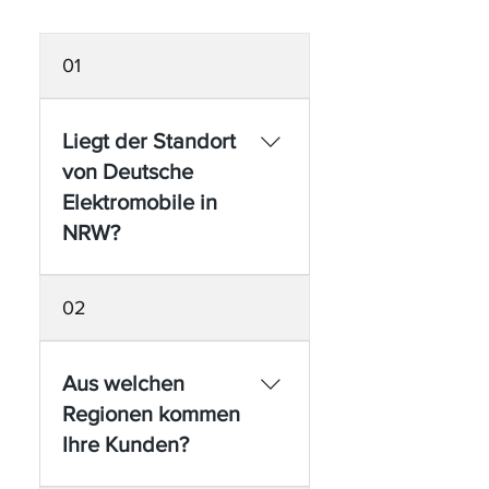
01
Liegt der Standort
von Deutsche
Elektromobile in
NRW?
Ja. Deutsche
02
Elektromobile hat
seinen Standort in
Lengerich (Westfalen),
Aus welchen
Nordrhein-Westfalen,
Regionen kommen
im Kreis Steinfurt.
Ihre Kunden?
Unser Fachbetrieb
liegt verkehrsgünstig