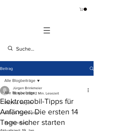
Beitrag
Alle Blogbeiträge
Jürgen Brinkmeier
Alle Blogbeiträge
18. Nov. 2024
2 Min. Lesezeit
Elektromobil-Tipps für
Recht & Regeln
Anfänger: Die ersten 14
Akku & Reichweite
Tage sicher starten
Kaufberatung
Aktualisiert:
19. Jan.