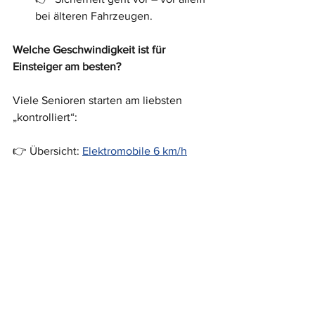
bei älteren Fahrzeugen.
Welche Geschwindigkeit ist für 
Einsteiger am besten?
Viele Senioren starten am liebsten 
„kontrolliert“:
👉 Übersicht: 
Elektromobile 6 km/h
Wer häufiger fährt, nimmt gern etwas 
mehr Alltagstempo:
👉 Übersicht: 
Elektromobile 10–12 km/h
Häufige Fragen für Einsteiger
Viele Anfängerfragen haben wir auch in 