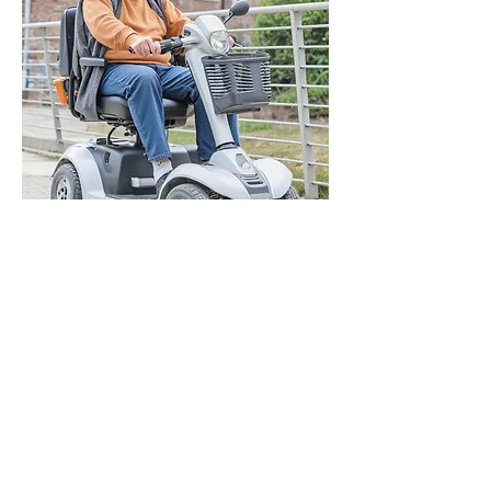
So einfach geht's zu Ihrem
Elektromobil
Beratung:
Vereinbaren Sie einen
Termin für eine kos-tenlose und
unverbindliche Beratung.
Auswahl:
Wählen Sie aus unserem
Sortiment das pas-sende DEM-
Elektromobil.