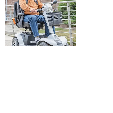
So einfach geht's zu Ihrem
Elektromobil
Beratung:
Vereinbaren Sie einen
Termin für eine kos-tenlose und
unverbindliche Beratung.
Auswahl:
Wählen Sie aus unserem
Sortiment das pas-sende DEM-
Elektromobil.