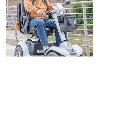
So einfach geht's zu Ihrem
Elektromobil
Beratung:
Vereinbaren Sie einen
Termin für eine kos-tenlose und
unverbindliche Beratung.
Auswahl:
Wählen Sie aus unserem
Sortiment das pas-sende DEM-
Elektromobil.